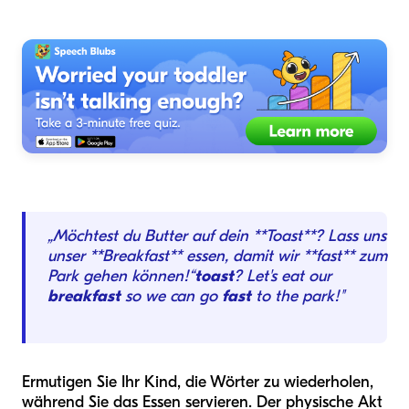
„Möchtest du Butter auf dein **Toast**? Lass uns
unser **Breakfast** essen, damit wir **fast** zum
Park gehen können!“
toast
? Let's eat our
breakfast
so we can go
fast
to the park!"
Ermutigen Sie Ihr Kind, die Wörter zu wiederholen,
während Sie das Essen servieren. Der physische Akt