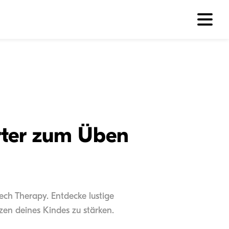
rter zum Üben
ch Therapy. Entdecke lustige
zen deines Kindes zu stärken.