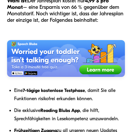
Wahl ist:
Der Jahresplan kostet nur
4,99 $ pro
Monat
– eine Ersparnis von 66 % gegenüber dem
Monatstarif. Noch wichtiger ist, dass der Jahresplan
der einzige ist, der Folgendes beinhaltet:
Eine
7-tägige kostenlose Testphase
, damit Sie alle
Funktionen risikofrei erkunden können.
Die exklusive
Reading Blubs App
, die hilft,
Sprechfähigkeiten in Lesekompetenz umzuwandeln.
Frühzeitigen Zugang
zu all unseren neuen Updates