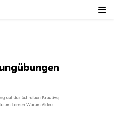
hwungübungen
ung auf das Schreiben Kreative,
talem Lernen Warum Video...