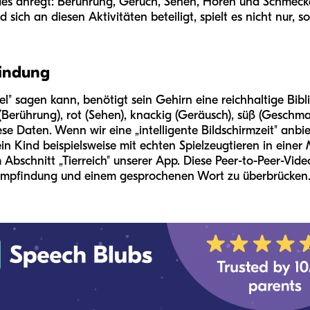
Kindes anregt: Berührung, Geruch, Sehen, Hören und Schme
sich an diesen Aktivitäten beteiligt, spielt es nicht nur,
bindung
l" sagen kann, benötigt sein Gehirn eine reichhaltige Bibl
(Berührung), rot (Sehen), knackig (Geräusch), süß (Geschmack
ese Daten. Wenn wir eine „intelligente Bildschirmzeit" anbie
Kind beispielsweise mit echten Spielzeugtieren in einer Ma
 Abschnitt „Tierreich" unserer App. Diese Peer-to-Peer-Video
 Empfindung und einem gesprochenen Wort zu überbrücken