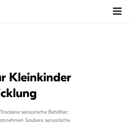
r Kleinkinder
icklung
Trockene sensorische Behälter:
r annehmen Saubere sensorische