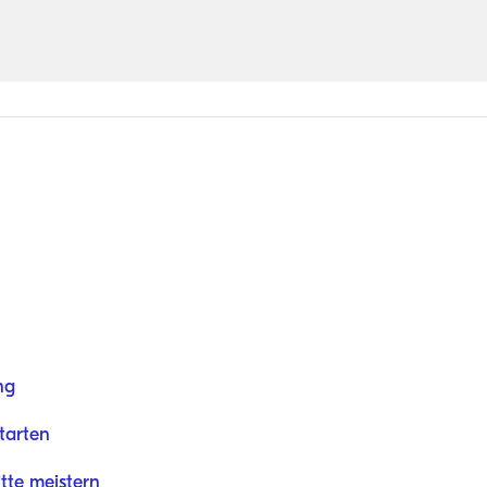
ng
tarten
tte meistern