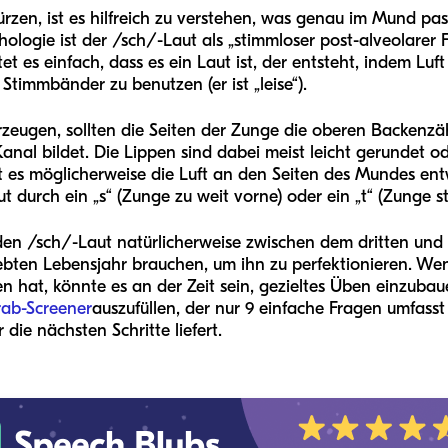
türzen, ist es hilfreich zu verstehen, was genau im Mund pas
hologie ist der /sch/-Laut als „stimmloser post-alveolarer F
tet es einfach, dass es ein Laut ist, der entsteht, indem Lu
timmbänder zu benutzen (er ist „leise“).
rzeugen, sollten die Seiten der Zunge die oberen Backenz
anal bildet. Die Lippen sind dabei meist leicht gerundet o
st es möglicherweise die Luft an den Seiten des Mundes ent
t durch ein „s“ (Zunge zu weit vorne) oder ein „t“ (Zunge st
en /sch/-Laut natürlicherweise zwischen dem dritten und 
bten Lebensjahr brauchen, um ihn zu perfektionieren. Wen
n hat, könnte es an der Zeit sein, gezieltes Üben einzuba
rab-Screener
auszufüllen, der nur 9 einfache Fragen umfasst
die nächsten Schritte liefert.