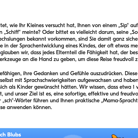
t, wie Ihr Kleines versucht hat, Ihnen von einem „Sip“ a
in „Schiff“ meinte? Oder bittet es vielleicht darum, seine „S
hslungen bekannt vorkommen, sind Sie damit ganz sicher ni
ine in der Sprachentwicklung eines Kindes, der oft etwas m
s
glauben wir, dass jedes Elternteil die Fähigkeit hat, der be
Werkzeuge an die Hand zu geben, um diese Reise freudvoll z
 befähigen, ihre Gedanken und Gefühle auszudrücken. Diese 
 selbst mit Sprachschwierigkeiten aufgewachsen und haben 
sich als Kinder gewünscht hätten. Wir wissen, dass etwa 1
 und unser Ziel ist es, eine sofortige, effektive und freudv
der „sch“-Wörter führen und Ihnen praktische „Mama-Sprach
ause anwenden können.