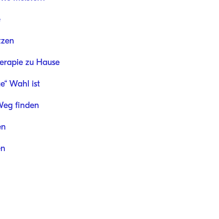
e
tzen
herapie zu Hause
e“ Wahl ist
Weg finden
en
en