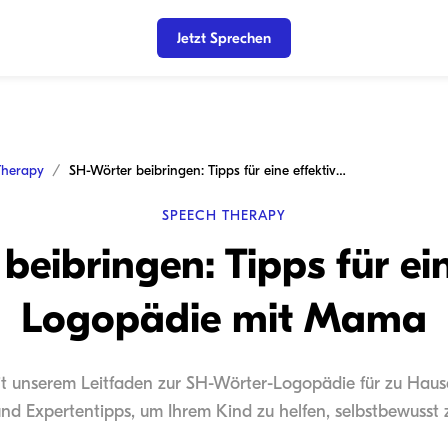
Jetzt Sprechen
Therapy
SH-Wörter beibringen: Tipps für eine effektive Logopädie mit Mama
SPEECH THERAPY
beibringen: Tipps für ein
Logopädie mit Mama
it unserem Leitfaden zur SH-Wörter-Logopädie für zu Hause.
und Expertentipps, um Ihrem Kind zu helfen, selbstbewusst 