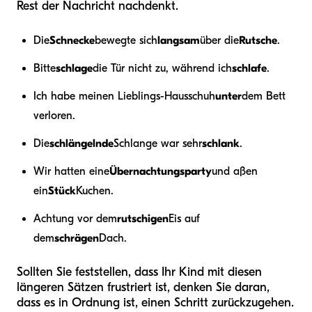
Rest der Nachricht nachdenkt.
Die
Schnecke
bewegte sich
langsam
über die
Rutsche
.
Bitte
schlage
die Tür nicht zu, während ich
schlafe
.
Ich habe meinen Lieblings-Hausschuh
unter
dem Bett
verloren.
Die
schlängelnde
Schlange war sehr
schlank
.
Wir hatten eine
Übernachtungsparty
und aßen
ein
Stück
Kuchen.
Achtung vor dem
rutschigen
Eis auf
dem
schrägen
Dach.
Sollten Sie feststellen, dass Ihr Kind mit diesen
längeren Sätzen frustriert ist, denken Sie daran,
dass es in Ordnung ist, einen Schritt zurückzugehen.