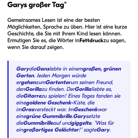
Garys großer Tag"
Gemeinsames Lesen ist eine der besten
Möglichkeiten, Sprache zu üben. Hier ist eine kurze
Geschichte, die Sie mit Ihrem Kind lesen können.
Ermutigen Sie es, die Wörter in
Fettdruck
zu sagen,
wenn Sie darauf zeigen.
Gary
die
Gans
lebte in einem
großen, grünen
Garten
. Jeden Morgen würde
er
gehen
zum
Gartentor
um seinen Freund,
den
Gorilla
zu finden. Der
Gorilla
liebte es,
die
Gitarre
zu spielen! Eines Tages fanden sie
eine
goldene
Geschenk-
Kiste, die
im
Gras
versteckt war. Im
Geschenk
war
eine
grüne
Gummibrille
.
Gary
setzte
die
Gummibrille
auf und
giggelte
. "Was für
ein
großartiges
Gelächter
!" sagte
Gary
.