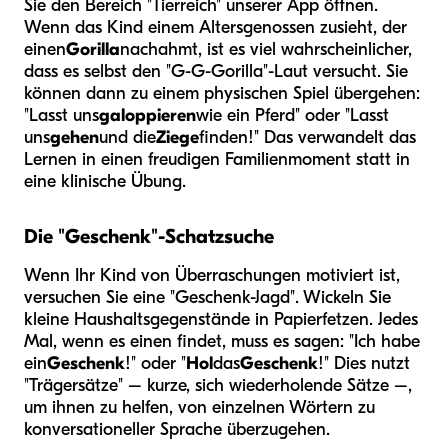
Sie den Bereich "Tierreich" unserer App öffnen.
Wenn das Kind einem Altersgenossen zusieht, der
einen
Gorilla
nachahmt, ist es viel wahrscheinlicher,
dass es selbst den "G-G-Gorilla"-Laut versucht. Sie
können dann zu einem physischen Spiel übergehen:
"Lasst uns
galoppieren
wie ein Pferd" oder "Lasst
uns
gehen
und die
Ziege
finden!" Das verwandelt das
Lernen in einen freudigen Familienmoment statt in
eine klinische Übung.
Die "Geschenk"-Schatzsuche
Wenn Ihr Kind von Überraschungen motiviert ist,
versuchen Sie eine "Geschenk-Jagd". Wickeln Sie
kleine Haushaltsgegenstände in Papierfetzen. Jedes
Mal, wenn es einen findet, muss es sagen: "Ich habe
ein
Geschenk
!" oder "
Hol
das
Geschenk
!" Dies nutzt
"Trägersätze" – kurze, sich wiederholende Sätze –,
um ihnen zu helfen, von einzelnen Wörtern zu
konversationeller Sprache überzugehen.