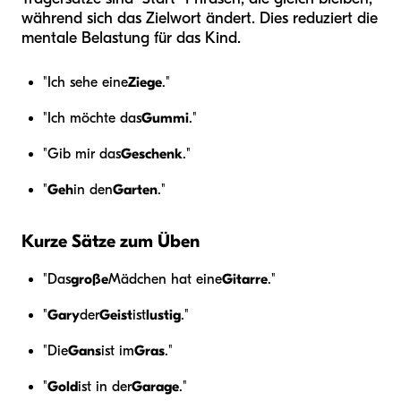
während sich das Zielwort ändert. Dies reduziert die
mentale Belastung für das Kind.
"Ich sehe eine
Ziege
."
"Ich möchte das
Gummi
."
"Gib mir das
Geschenk
."
"
Geh
in den
Garten
."
Kurze Sätze zum Üben
"Das
große
Mädchen hat eine
Gitarre
."
"
Gary
der
Geist
ist
lustig
."
"Die
Gans
ist im
Gras
."
"
Gold
ist in der
Garage
."