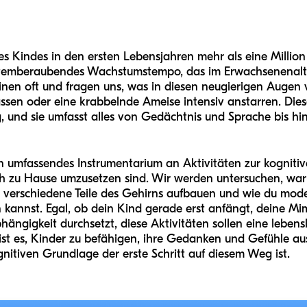
es Kindes in den ersten Lebensjahren mehr als eine Millio
atemberaubendes Wachstumstempo, das im Erwachsenenalter 
inen oft und fragen uns, was in diesen neugierigen Augen 
lassen oder eine krabbelnde Ameise intensiv anstarren. D
, und sie umfasst alles von Gedächtnis und Sprache bis h
r ein umfassendes Instrumentarium an Aktivitäten zur kognit
h zu Hause umzusetzen sind. Wir werden untersuchen, waru
ele verschiedene Teile des Gehirns aufbauen und wie du m
en kannst. Egal, ob dein Kind gerade erst anfängt, deine M
abhängigkeit durchsetzt, diese Aktivitäten sollen eine lebe
ist es, Kinder zu befähigen, ihre Gedanken und Gefühle au
nitiven Grundlage der erste Schritt auf diesem Weg ist.