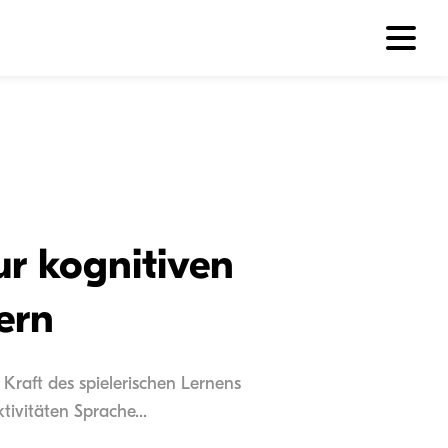
ur kognitiven
ern
 Kraft des spielerischen Lernens
ivitäten Sprache...