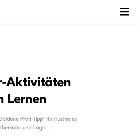
-Aktivitäten
en Lernen
ldene Profi-Tipp" für frustfreies
thematik und Logik...