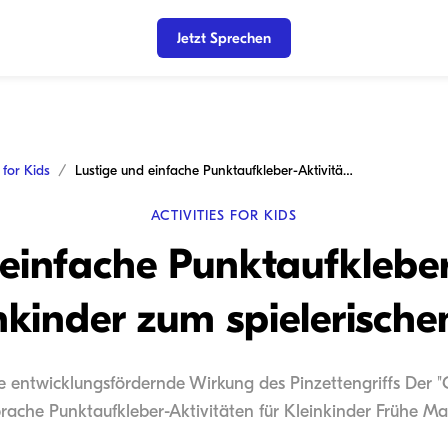
Jetzt Sprechen
s for Kids
Lustige und einfache Punktaufkleber-Aktivitäten für Kleinkinder zum spielerischen Lernen
ACTIVITIES FOR KIDS
 einfache Punktaufkleber
nkinder zum spielerisch
e entwicklungsfördernde Wirkung des Pinzettengriffs Der "Go
rache Punktaufkleber-Aktivitäten für Kleinkinder Frühe Ma