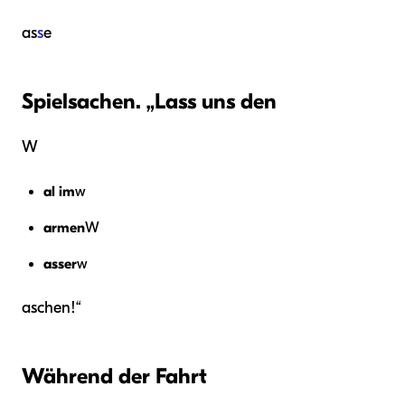
as
s
e
Spielsachen. „Lass uns den
W
al im
w
armen
W
asser
w
aschen!“
Während der Fahrt