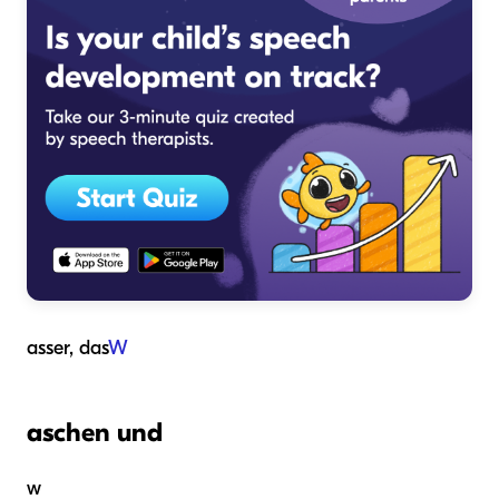
asser, das
W
aschen und
w