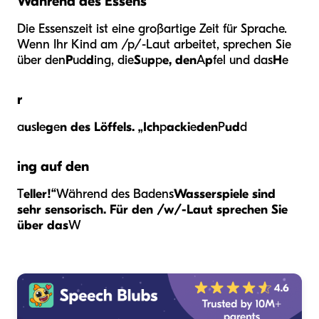
Während des Essens
Die Essenszeit ist eine großartige Zeit für Sprache.
Wenn Ihr Kind am /p/-Laut arbeitet, sprechen Sie
über den
P
ud
d
ing, die
S
u
p
p
e, den
A
p
fel und das
H
e
r
a
u
s
l
e
g
e
n des Löffels. „Ich
p
acki
e
den
P
ud
d
ing auf den
T
eller!“
Während des Badens
Wasserspiele sind
sehr sensorisch. Für den /w/-Laut sprechen Sie
über das
W