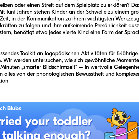
iben oder einen Streit auf dem Spielplatz zu erklären? Das 
 Mit fünf Jahren stehen Kinder an der Schwelle zu einem 
eine Zeit, in der Kommunikation zu ihrem wichtigsten Werkze
räften zu folgen und ihre aufkeimende Persönlichkeit aus
tern, benötigt etwa jedes vierte Kind eine Form der Sprach
assendes Toolkit an logopädischen Aktivitäten für 5-Jährige
en. Wir werden untersuchen, wie sich gewöhnliche Momente
 Minuten „smarter Bildschirmzeit“ – in wertvolle Gelegenh
n alles von der phonologischen Bewusstheit und komplexen
ion.