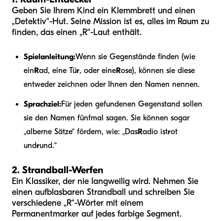
Geben Sie Ihrem Kind ein Klemmbrett und einen
„Detektiv“-Hut. Seine Mission ist es, alles im Raum zu
finden, das einen „R“-Laut enthält.
Spielanleitung:
Wenn sie Gegenstände finden (wie
ein
R
ad, eine Tü
r
, oder eine
R
ose), können sie diese
entweder zeichnen oder Ihnen den Namen nennen.
Sprachziel:
Für jeden gefundenen Gegenstand sollen
sie den Namen fünfmal sagen. Sie können sogar
„alberne Sätze“ fördern, wie: „Das
R
adio ist
r
ot
und
r
und.“
2. Strandball-Werfen
Ein Klassiker, der nie langweilig wird. Nehmen Sie
einen aufblasbaren Strandball und schreiben Sie
verschiedene „R“-Wörter mit einem
Permanentmarker auf jedes farbige Segment.