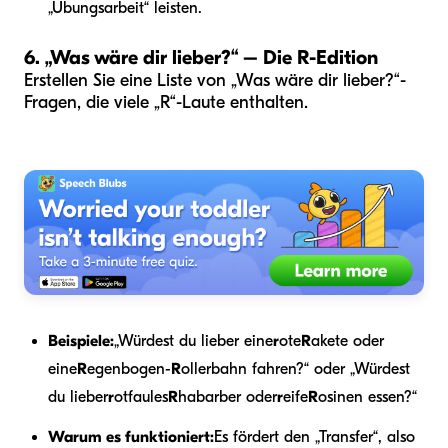
„Übungsarbeit“ leisten.
6. „Was wäre dir lieber?“ – Die R-Edition
Erstellen Sie eine Liste von „Was wäre dir lieber?“-
Fragen, die viele „R“-Laute enthalten.
Beispiele:
„Würdest du lieber eine
r
ote
R
akete oder
eine
R
egenbogen-
R
ollerbahn fahren?“ oder „Würdest
du lieber
r
otfaules
R
habarber oder
r
eife
R
osinen essen?“
Warum es funktioniert:
Es fördert den „Transfer“, also