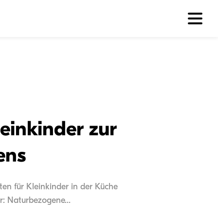
einkinder zur
ens
ten für Kleinkinder in der Küche
r: Naturbezogene...