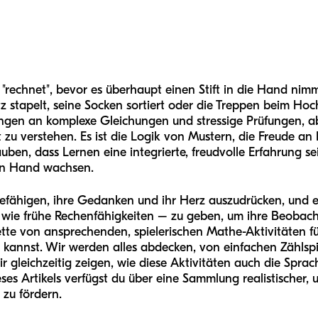
 "rechnet", bevor es überhaupt einen Stift in die Hand nim
 stapelt, seine Socken sortiert oder die Treppen beim Hoch
gen an komplexe Gleichungen und stressige Prüfungen, abe
lt zu verstehen. Es ist die Logik von Mustern, die Freude 
uben, dass Lernen eine integrierte, freudvolle Erfahrung se
in Hand wachsen.
befähigen, ihre Gedanken und ihr Herz auszudrücken, und ei
ie frühe Rechenfähigkeiten – zu geben, um ihre Beobach
ette von ansprechenden, spielerischen Mathe-Aktivitäten fü
en kannst. Wir werden alles abdecken, von einfachen Zählsp
gleichzeitig zeigen, wie diese Aktivitäten auch die Spra
es Artikels verfügst du über eine Sammlung realistischer, 
zu fördern.