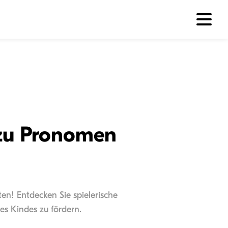
 zu Pronomen
ten! Entdecken Sie spielerische
s Kindes zu fördern.