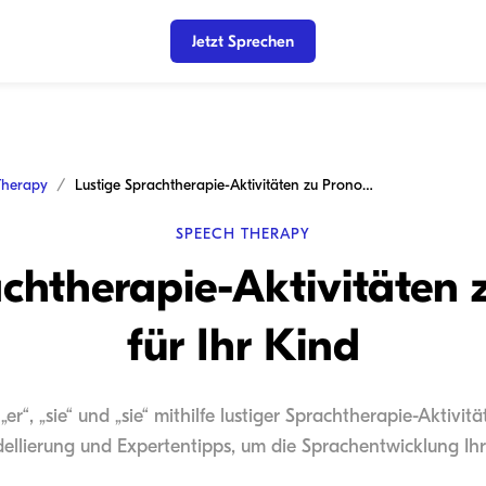
Jetzt Sprechen
Therapy
Lustige Sprachtherapie-Aktivitäten zu Pronomen für Ihr Kind
SPEECH THERAPY
achtherapie-Aktivitäten
für Ihr Kind
r“, „sie“ und „sie“ mithilfe lustiger Sprachtherapie-Aktivitä
llierung und Expertentipps, um die Sprachentwicklung Ihre