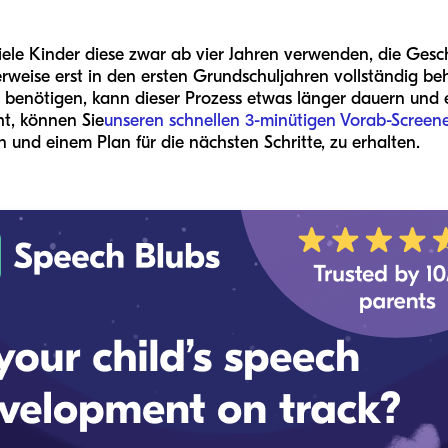
 viele Kinder diese zwar ab vier Jahren verwenden, die Ge
weise erst in den ersten Grundschuljahren vollständig beh
 benötigen, kann dieser Prozess etwas länger dauern und 
ht, können Sie
unseren schnellen 3-minütigen Vorab-Screen
 und einem Plan für die nächsten Schritte, zu erhalten.