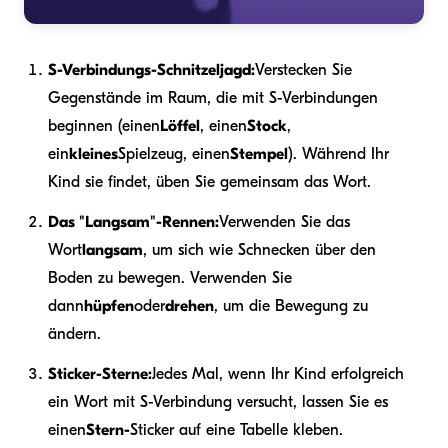
S-Verbindungs-Schnitzeljagd:
Verstecken Sie
Gegenstände im Raum, die mit S-Verbindungen
beginnen (einen
Löffel
, einen
Stock
,
ein
kleines
Spielzeug, einen
Stempel
). Während Ihr
Kind sie findet, üben Sie gemeinsam das Wort.
Das "Langsam"-Rennen:
Verwenden Sie das
Wort
langsam
, um sich wie Schnecken über den
Boden zu bewegen. Verwenden Sie
dann
hüpfen
oder
drehen
, um die Bewegung zu
ändern.
Sticker-Sterne:
Jedes Mal, wenn Ihr Kind erfolgreich
ein Wort mit S-Verbindung versucht, lassen Sie es
einen
Stern-
Sticker auf eine Tabelle kleben.