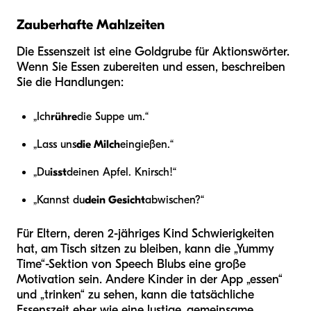
Zauberhafte Mahlzeiten
Die Essenszeit ist eine Goldgrube für Aktionswörter.
Wenn Sie Essen zubereiten und essen, beschreiben
Sie die Handlungen:
„Ich
rühre
die Suppe um.“
„Lass uns
die Milch
eingießen.“
„Du
isst
deinen Apfel. Knirsch!“
„Kannst du
dein Gesicht
abwischen?“
Für Eltern, deren 2-jähriges Kind Schwierigkeiten
hat, am Tisch sitzen zu bleiben, kann die „Yummy
Time“-Sektion von Speech Blubs eine große
Motivation sein. Andere Kinder in der App „essen“
und „trinken“ zu sehen, kann die tatsächliche
Essenszeit eher wie eine lustige, gemeinsame