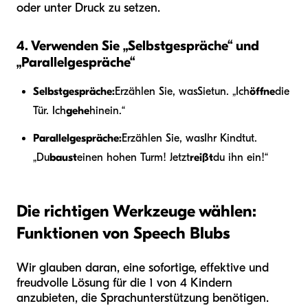
oder unter Druck zu setzen.
4. Verwenden Sie „Selbstgespräche“ und
„Parallelgespräche“
Selbstgespräche:
Erzählen Sie, was
Sie
tun. „Ich
öffne
die
Tür. Ich
gehe
hinein.“
Parallelgespräche:
Erzählen Sie, was
Ihr Kind
tut.
„Du
baust
einen hohen Turm! Jetzt
reißt
du ihn ein!“
Die richtigen Werkzeuge wählen:
Funktionen von Speech Blubs
Wir glauben daran, eine sofortige, effektive und
freudvolle Lösung für die 1 von 4 Kindern
anzubieten, die Sprachunterstützung benötigen.