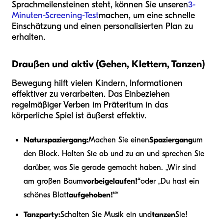
Sprachmeilensteinen steht, können Sie unseren
3-
Minuten-Screening-Test
machen, um eine schnelle
Einschätzung und einen personalisierten Plan zu
erhalten.
Draußen und aktiv (Gehen, Klettern, Tanzen)
Bewegung hilft vielen Kindern, Informationen
effektiver zu verarbeiten. Das Einbeziehen
regelmäßiger Verben im Präteritum in das
körperliche Spiel ist äußerst effektiv.
Naturspaziergang:
Machen Sie einen
Spaziergang
um
den Block. Halten Sie ab und zu an und sprechen Sie
darüber, was Sie gerade gemacht haben. „Wir sind
am großen Baum
vorbeigelaufen!“
oder „Du hast ein
schönes Blatt
aufgehoben!“
“
Tanzparty:
Schalten Sie Musik ein und
tanzen
Sie!