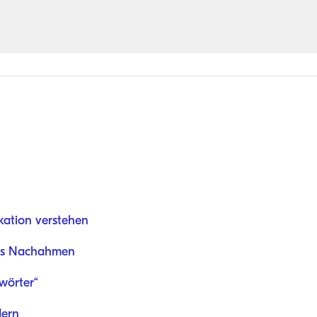
ation verstehen
hes Nachahmen
wörter“
dern