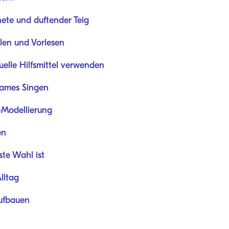
nete und duftender Teig
len und Vorlesen
elle Hilfsmittel verwenden
sames Singen
-Modellierung
en
te Wahl ist
lltag
ufbauen