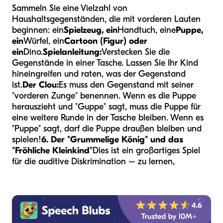
Sammeln Sie eine Vielzahl von
Haushaltsgegenständen, die mit vorderen Lauten
beginnen: ein
Spielzeug, ein
Handtuch, eine
Puppe,
ein
Würfel, ein
Cartoon (Figur) oder
ein
Dino.
Spielanleitung:
Verstecken Sie die
Gegenstände in einer Tasche. Lassen Sie Ihr Kind
hineingreifen und raten, was der Gegenstand
ist.
Der Clou:
Es muss den Gegenstand mit seiner
"vorderen Zunge" benennen. Wenn es die Puppe
herauszieht und "Guppe" sagt, muss die Puppe für
eine weitere Runde in der Tasche bleiben. Wenn es
"Puppe" sagt, darf die Puppe draußen bleiben und
spielen!
6. Der "Grummelige König" und das
"Fröhliche Kleinkind"
Dies ist ein großartiges Spiel
für die auditive Diskrimination – zu lernen,