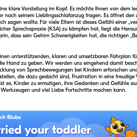
t eine klare Vorstellung im Kopf. Es möchte Ihnen von dem 
der nach seinem Lieblingsschlafanzug fragen. Es öffnet d
ich sagen wollte. Für viele Eltern ist dieses Gefühl einer „v
icher Sprechapraxie (KSA) zu kämpfen hat, liegt die Heraus
rin, dass sein Gehirn Schwierigkeiten hat, die richtigen 
en einen unterstützenden, klaren und umsetzbaren Fahrplan 
ie Hand zu geben. Wir werden uns eingehend damit beschäf
icklung von Sprechbewegungen bei Kindern erforschen und 
rstellen, die dazu gedacht sind, Frustration in eine freudi
ist es, Kinder zu ermutigen, ihre Gedanken und Gefühle au
n Werkzeugen und viel Liebe Fortschritte machen kann.