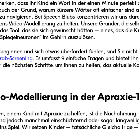
merken, dass Ihr Kind ein Wort in der einen Minute perfekt
 auch der Grund, warum kürzere Wörter oft einfacher sind a
 zu navigieren. Bei Speech Blubs konzentrieren wir uns dar
s Video-Modellierung zu helfen. Unsere Gründer, die selb
das Tool, das sie sich gewünscht hätten – eines, das die 
„Spiegelneuronen“ im Gehirn auszulösen.
beginnen und sich etwas überfordert fühlen, sind Sie nicht 
orab-Screening
. Es umfasst 9 einfache Fragen und bietet I
 die nächsten Schritte, um Ihnen zu helfen, das aktuelle K
eo-Modellierung in der Apraxie-
ten, einem Kind mit Apraxie zu helfen, ist die Nachahmun
ind jedoch manchmal einschüchternd oder sogar langweilig
ins Spiel. Wir setzen Kinder – tatsächliche Gleichaltrige – 