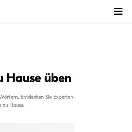
zu Hause üben
-Wörtern. Entdecken Sie Experten-
r zu Hause.