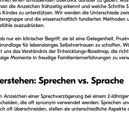
, Ihnen einen umfassenden Überblick darüber zu geben, wa
man die Anzeichen frühzeitig erkennt und welche Schritte
s Kindes zu unterstützen. Wir werden die Unterschiede zw
Altersgruppe und die wissenschaftlich fundierten Methoden 
fühle auszudrücken.
ls nur ein klinischer Begriff; sie ist eine Gelegenheit, Frust
 Grundlage für lebenslanges Selbstvertrauen zu schaffen. 
 uns das Verständnis der Entwicklungs-Roadmap, die richti
ressige Momente in freudige Familienlernerfahrungen zu ver
erstehen: Sprechen vs. Sprache
n Anzeichen einer Sprechverzögerung bei einem 2-Jährigen 
rscheiden, die oft synonym verwendet werden: Sprechen un
ch oft überschneiden, stellen sie unterschiedliche Aspekte