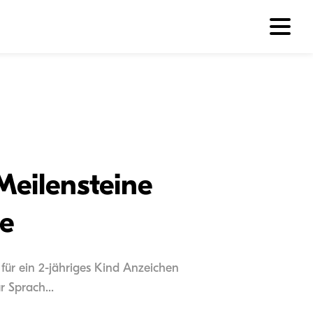
Meilensteine
e
für ein 2-jähriges Kind Anzeichen
 Sprach...