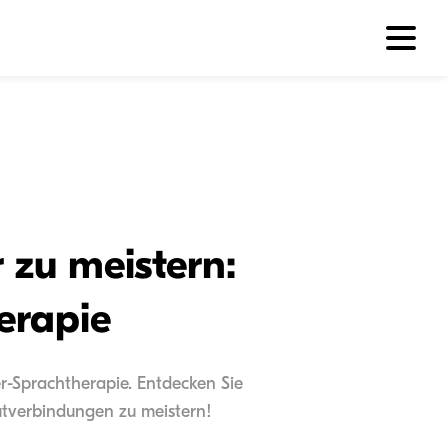
 zu meistern:
erapie
er-Sprachtherapie. Entdecken Sie
autverbindungen zu meistern!