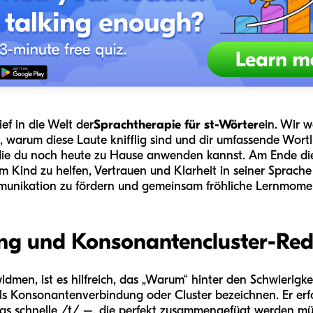
ef in die Welt der
Sprachtherapie für st-Wörter
ein. Wir 
, warum diese Laute knifflig sind und dir umfassende Wortl
die du noch heute zu Hause anwenden kannst. Am Ende dies
Kind zu helfen, Vertrauen und Klarheit in seiner Sprache a
mmunikation zu fördern und gemeinsam fröhliche Lernmomen
ung und Konsonantencluster-Red
dmen, ist es hilfreich, das „Warum“ hinter den Schwierigkei
ls Konsonantenverbindung oder Cluster bezeichnen. Er erfo
as schnelle /t/ –, die perfekt zusammengefügt werden mü