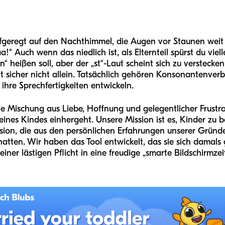
 aufgeregt auf den Nachthimmel, die Augen vor Staunen weit 
a!“ Auch wenn das niedlich ist, als Elternteil spürst du viell
rn“ heißen soll, aber der „st“-Laut scheint sich zu versteck
it sicher nicht allein. Tatsächlich gehören Konsonantenver
 ihre Sprechfertigkeiten entwickeln.
ie Mischung aus Liebe, Hoffnung und gelegentlicher Frustra
nes Kindes einhergeht. Unsere Mission ist es, Kinder zu 
ion, die aus den persönlichen Erfahrungen unserer Gründer
atten. Wir haben das Tool entwickelt, das sie sich damals
ner lästigen Pflicht in eine freudige „smarte Bildschirmze