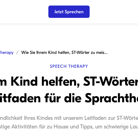
Jetzt Sprechen
Therapy
Wie Sie Ihrem Kind helfen, ST-Wörter zu meistern: Ein Leitfaden für die Sprachtherapie
SPEECH THERAPY
m Kind helfen, ST-Wörter
eitfaden für die Sprachth
ndlichkeit Ihres Kindes mit unserem Leitfaden zur ST-Wört
lustige Aktivitäten für zu Hause und Tipps, um schwierige L