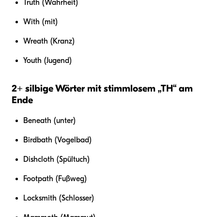
Truth (Wahrheit)
With (mit)
Wreath (Kranz)
Youth (Jugend)
2+ silbige Wörter mit stimmlosem „TH“ am
Ende
Beneath (unter)
Birdbath (Vogelbad)
Dishcloth (Spültuch)
Footpath (Fußweg)
Locksmith (Schlosser)