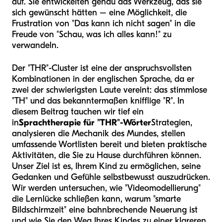
auf. Sie entwickelten genau das Werkzeug, das sie
sich gewünscht hätten – eine Möglichkeit, die
Frustration von "Das kann ich nicht sagen" in die
Freude von "Schau, was ich alles kann!" zu
verwandeln.
Der "THR"-Cluster ist eine der anspruchsvollsten
Kombinationen in der englischen Sprache, da er
zwei der schwierigsten Laute vereint: das stimmlose
"TH" und das bekanntermaßen knifflige "R". In
diesem Beitrag tauchen wir tief ein
in
Sprachtherapie für "THR"-Wörter
Strategien,
analysieren die Mechanik des Mundes, stellen
umfassende Wortlisten bereit und bieten praktische
Aktivitäten, die Sie zu Hause durchführen können.
Unser Ziel ist es, Ihrem Kind zu ermöglichen, seine
Gedanken und Gefühle selbstbewusst auszudrücken.
Wir werden untersuchen, wie "Videomodellierung"
die Lernlücke schließen kann, warum "smarte
Bildschirmzeit" eine bahnbrechende Neuerung ist
und wie Sie den Weg Ihres Kindes zu einer klareren