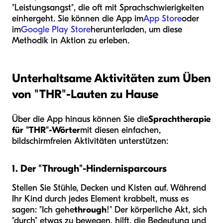
"Leistungsangst", die oft mit Sprachschwierigkeiten
einhergeht. Sie können die App im
App Store
oder
im
Google Play Store
herunterladen, um diese
Methodik in Aktion zu erleben.
Unterhaltsame Aktivitäten zum Üben
von "THR"-Lauten zu Hause
Über die App hinaus können Sie die
Sprachtherapie
für "THR"-Wörter
mit diesen einfachen,
bildschirmfreien Aktivitäten unterstützen:
1. Der "Through"-Hindernisparcours
Stellen Sie Stühle, Decken und Kisten auf. Während
Ihr Kind durch jedes Element krabbelt, muss es
sagen: "Ich gehe
through
!" Der körperliche Akt, sich
"durch" etwas zu bewegen, hilft, die Bedeutung und