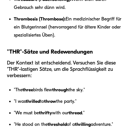
Gebrauch sehr dünn wird.
Thrombosis (Thrombose):
Ein medizinischer Begriff für
ein Blutgerinnsel (hervorragend für ältere Kinder oder
spezialisiertes Üben).
"THR"-Sätze und Redewendungen
Der Kontext ist entscheidend. Versuchen Sie diese
"THR"-lastigen Sätze, um die Sprachflüssigkeit zu
verbessern:
"The
three
birds flew
through
the sky."
"I was
thrilled
to
throw
the party."
"We must be
thrifty
with our
thread
."
"He stood on the
threshold
of a
thrilling
adventure."