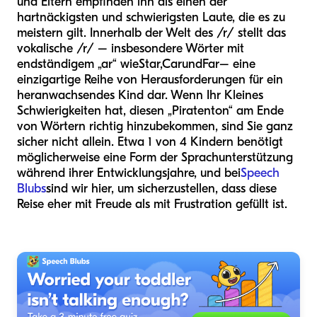
und Eltern empfinden ihn als einen der
hartnäckigsten und schwierigsten Laute, die es zu
meistern gilt. Innerhalb der Welt des /r/ stellt das
vokalische /r/ – insbesondere Wörter mit
endständigem „ar“ wie
Star
,
Car
und
Far
– eine
einzigartige Reihe von Herausforderungen für ein
heranwachsendes Kind dar. Wenn Ihr Kleines
Schwierigkeiten hat, diesen „Piratenton“ am Ende
von Wörtern richtig hinzubekommen, sind Sie ganz
sicher nicht allein. Etwa 1 von 4 Kindern benötigt
möglicherweise eine Form der Sprachunterstützung
während ihrer Entwicklungsjahre, und bei
Speech
Blubs
sind wir hier, um sicherzustellen, dass diese
Reise eher mit Freude als mit Frustration gefüllt ist.