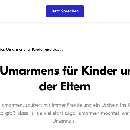
Jetzt Sprechen
Vorteile des Umarmens für Kinder und das Wohl der Eltern
s Umarmens für Kinder 
der Eltern
u umarmen, zaubert mir immer Freude und ein Lächeln ins Ge
 groß, dass ihr sie vielleicht sogar umarmen möchtet, wenn
Umarmen...