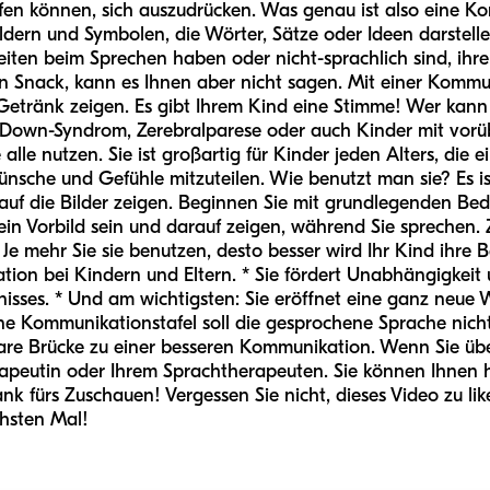
lfen können, sich auszudrücken. Was genau ist also eine 
t Bildern und Symbolen, die Wörter, Sätze oder Ideen darstell
eiten beim Sprechen haben oder nicht-sprachlich sind, ihre
en Snack, kann es Ihnen aber nicht sagen. Mit einer Kommu
Getränk zeigen. Es gibt Ihrem Kind eine Stimme! Wer kann
s, Down-Syndrom, Zerebralparese oder auch Kinder mit vo
lle nutzen. Sie ist großartig für Kinder jeden Alters, die ei
nsche und Gefühle mitzuteilen. Wie benutzt man sie? Es ist
f die Bilder zeigen. Beginnen Sie mit grundlegenden Bedürf
st ein Vorbild sein und darauf zeigen, während Sie sprechen.
). Je mehr Sie sie benutzen, desto besser wird Ihr Kind ihr
tration bei Kindern und Eltern. * Sie fördert Unabhängigkeit u
sses. * Und am wichtigsten: Sie eröffnet eine ganz neue 
ine Kommunikationstafel soll die gesprochene Sprache nich
bare Brücke zu einer besseren Kommunikation. Wenn Sie üb
apeutin oder Ihrem Sprachtherapeuten. Sie können Ihnen hel
Dank fürs Zuschauen! Vergessen Sie nicht, dieses Video zu l
chsten Mal!