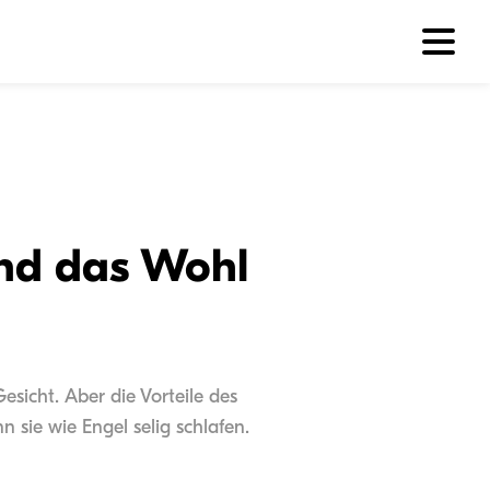
und das Wohl
sicht. Aber die Vorteile des
 sie wie Engel selig schlafen.