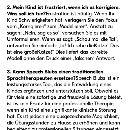
2. Mein Kind ist frustriert, wenn ich es korrigiere.
Was soll ich tun?
Frustration ist häufig. Wenn Ihr
Kind Schwierigkeiten hat, verlagern Sie den Fokus
vom „Korrigieren“ zum „Modellieren“. Anstatt zu
sagen: „Nein, sag es so“, versuchen Sie es mit
Umformulieren. Wenn es sagt: „Schau mal die Tat“,
antworten Sie einfach: „Ja! Ich sehe die
K
atze! Das
ist eine große
K
atze!“ Dies liefert das korrekte
Modell ohne den Druck einer „falschen“ Antwort.
3. Kann Speech Blubs einen traditionellen
Sprachtherapeuten ersetzen?
Speech Blubs ist ein
leistungsstarkes Tool, das die Entwicklung eines
Kindes ergänzen und unterstützen soll. Obwohl es
für viele eine sofortige und freudvolle Lösung bietet,
ist es kein Ersatz für eine professionelle Therapie,
wenn ein Kind eine signifikante klinische Störung
hat. Es ist jedoch eine ausgezeichnete Möglichkeit,
die Übungsstunden zu Hause zu erhöhen und kann
begleitend zu professionellen Sitzungen eingesetzt