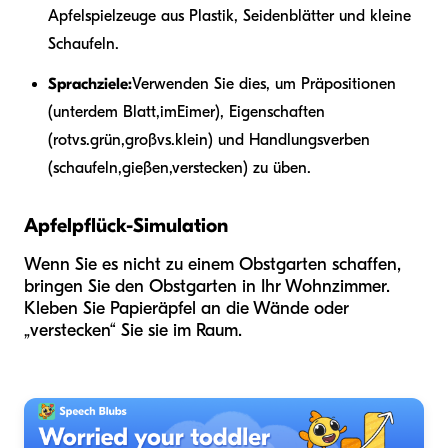
Apfelspielzeuge aus Plastik, Seidenblätter und kleine
Schaufeln.
Sprachziele:
Verwenden Sie dies, um Präpositionen
(
unter
dem Blatt,
im
Eimer), Eigenschaften
(
rot
vs.
grün
,
groß
vs.
klein
) und Handlungsverben
(
schaufeln
,
gießen
,
verstecken
) zu üben.
Apfelpflück-Simulation
Wenn Sie es nicht zu einem Obstgarten schaffen,
bringen Sie den Obstgarten in Ihr Wohnzimmer.
Kleben Sie Papieräpfel an die Wände oder
„verstecken“ Sie sie im Raum.