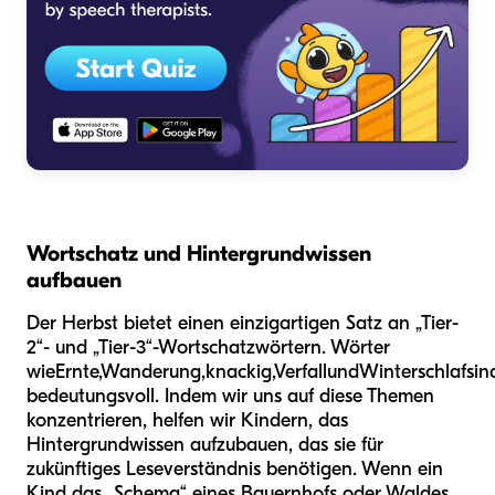
Wortschatz und Hintergrundwissen
aufbauen
Der Herbst bietet einen einzigartigen Satz an „Tier-
2“- und „Tier-3“-Wortschatzwörtern. Wörter
wie
Ernte
,
Wanderung
,
knackig
,
Verfall
und
Winterschlaf
sin
bedeutungsvoll. Indem wir uns auf diese Themen
konzentrieren, helfen wir Kindern, das
Hintergrundwissen aufzubauen, das sie für
zukünftiges Leseverständnis benötigen. Wenn ein
Kind das „Schema“ eines Bauernhofs oder Waldes