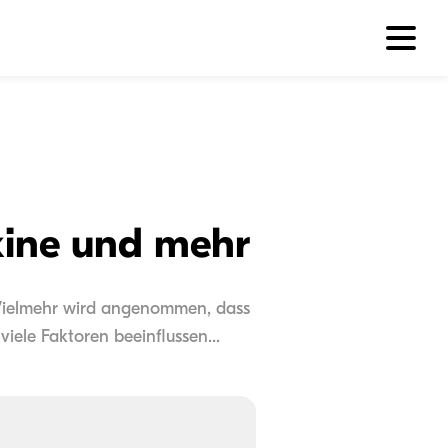
xine und mehr
. Vielmehr wird angenommen, dass
ele Faktoren beeinflussen...