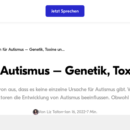
Jetzt Sprechen
Ursachen für Autismus – Genetik, Toxine und mehr
 Autismus – Genetik, To
on aus, dass es keine einzelne Ursache für Autismus gibt
toren die Entwicklung von Autismus beeinflussen. Obwohl vi
Von
Liz Talton
•
Jan 16, 2022
•
7 Min.