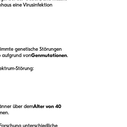
haus eine Virusinfektion
estimmte genetische Störungen
ib aufgrund von
Genmutationen
.
pektrum-Störung:
Männer über dem
Alter von 40
men.
 Forschung unterschiedliche