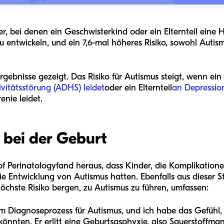
er, bei denen ein Geschwisterkind oder ein Elternteil eine 
u entwickeln, und ein 7,6-mal höheres Risiko, sowohl Autismu
gebnisse gezeigt. Das Risiko für Autismus steigt, wenn ei
vitätsstörung (ADHS) leidet
oder ein Elternteil
an Depressio
nie leidet.
n bei der Geburt
of Perinatology
fand heraus, dass Kinder, die Komplikatio
die Entwicklung von Autismus hatten. Ebenfalls aus dieser S
öchste Risiko bergen, zu Autismus zu führen, umfassen:
im Diagnoseprozess für Autismus, und ich habe das Gefühl
 könnten. Er erlitt eine Geburtsasphyxie, also Sauerstoffma