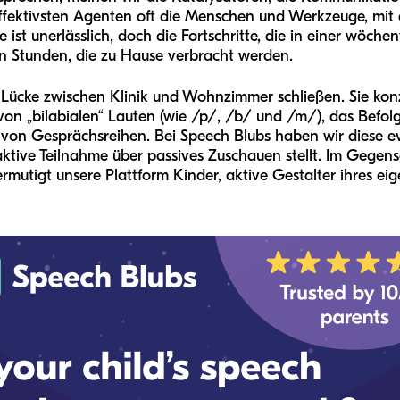
effektivsten Agenten oft die Menschen und Werkzeuge, mit 
ie ist unerlässlich, doch die Fortschritte, die in einer wöch
den Stunden, die zu Hause verbracht werden.
 Lücke zwischen Klinik und Wohnzimmer schließen. Sie konz
 von „bilabialen“ Lauten (wie /p/, /b/ und /m/), das Befol
on Gesprächsreihen. Bei Speech Blubs haben wir diese evi
e aktive Teilnahme über passives Zuschauen stellt. Im Gegens
ermutigt unsere Plattform Kinder, aktive Gestalter ihres e