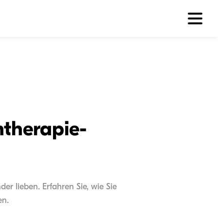
htherapie-
er lieben. Erfahren Sie, wie Sie
en.