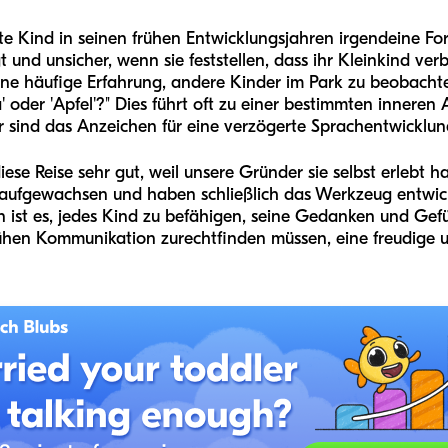
rte Kind in seinen frühen Entwicklungsjahren irgendeine 
t und unsicher, wenn sie feststellen, dass ihr Kleinkind ver
t eine häufige Erfahrung, andere Kinder im Park zu beobach
oder 'Apfel'?" Dies führt oft zu einer bestimmten inneren 
der sind das Anzeichen für eine verzögerte Sprachentwicklu
se Reise sehr gut, weil unsere Gründer sie selbst erlebt ha
ufgewachsen und haben schließlich das Werkzeug entwickel
 ist es, jedes Kind zu befähigen, seine Gedanken und Gefü
frühen Kommunikation zurechtfinden müssen, eine freudige u