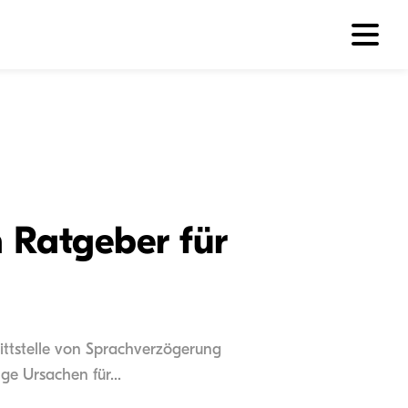
 Ratgeber für
ittstelle von Sprachverzögerung
e Ursachen für...