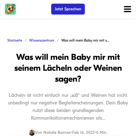
Jetzt Sprechen
Startseite
Wissenszentrum
Was will mein Baby mir mit seinem Lächeln oder Weinen sagen?
Was will mein Baby mir mit
seinem Lächeln oder Weinen
sagen?
Lächeln ist nicht einfach nur „süß“ und Weinen hat nicht
unbedingt nur negative Begleiterscheinungen. Dein Baby
nutzt diese beiden grundlegenden
Kommunikationsmechanismen als...
Von
Natalie Barnes
•
Feb 14, 2022
•
6 Min.