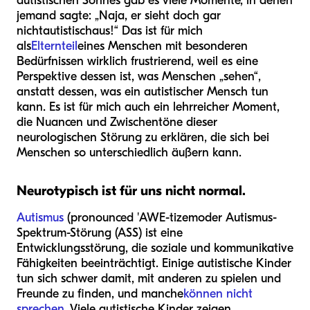
autistischen Sohnes gab es viele Momente, in denen
jemand sagte: „Naja, er sieht doch gar
nicht
autistisch
aus!“ Das ist für mich
als
Elternteil
eines Menschen mit besonderen
Bedürfnissen wirklich frustrierend, weil es eine
Perspektive dessen ist, was Menschen „sehen“,
anstatt dessen, was ein autistischer Mensch tun
kann. Es ist für mich auch ein lehrreicher Moment,
die Nuancen und Zwischentöne dieser
neurologischen Störung zu erklären, die sich bei
Menschen so unterschiedlich äußern kann.
Neurotypisch ist für uns nicht normal.
Autismus
(pronounced '
AWE-tizem
oder Autismus-
Spektrum-Störung (ASS) ist eine
Entwicklungsstörung, die soziale und kommunikative
Fähigkeiten beeinträchtigt. Einige autistische Kinder
tun sich schwer damit, mit anderen zu spielen und
Freunde zu finden, und manche
können nicht
sprechen
. Viele autistische Kinder zeigen