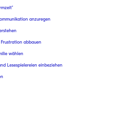
rmzeit"
 Kommunikation anzuregen
erstehen
 Frustration abbauen
milie wählen
und Lesespielereien einbeziehen
en