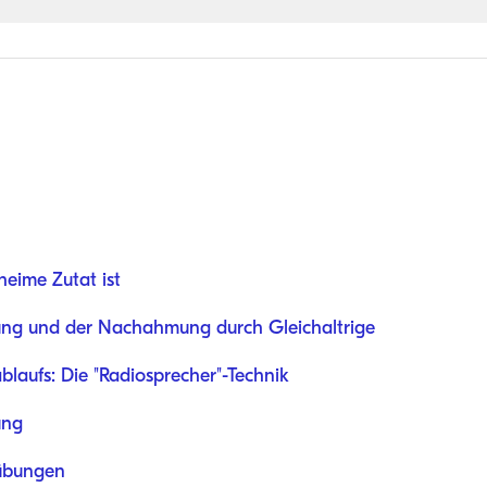
eime Zutat ist
rung und der Nachahmung durch Gleichaltrige
laufs: Die "Radiosprecher"-Technik
ung
übungen