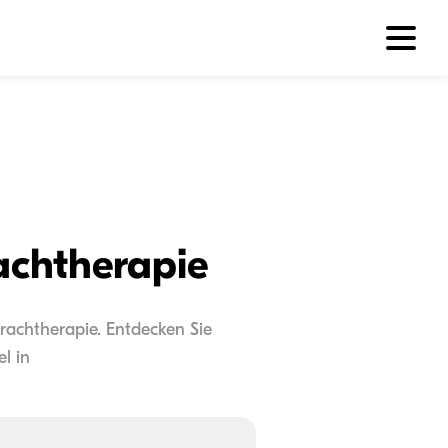
achtherapie
prachtherapie. Entdecken Sie
l in