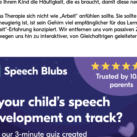
e Ihrem Kind die Häufigkeit, die es braucht, damit diese ne
 Therapie sich nicht wie „Arbeit“ anfühlen sollte. Sie sollt
ugierig ist, ist sein Gehirn viel empfänglicher für das Ler
mzeit“-Erfahrung konzipiert. Wir entfernen uns vom passiv
egen uns hin zu interaktiver, von Gleichaltrigen geleite