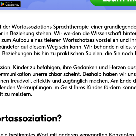
uf der Wortassoziations-Sprachtherapie, einer grundlegenden
er in Beziehung stehen. Wir werden die Wissenschaft hint
n zum Aufbau eines tieferen Wortschatzes vorstellen und Ih
rbündeter auf diesem Weg sein kann. Wir behandeln alles,
eziehungen bis hin zu praktischen Spielen, die Sie noch 
ission, Kinder zu befähigen, ihre Gedanken und Herzen aus
Kommunikation unerreichbar scheint. Deshalb haben wir uns
rnen freudvoll, effektiv und zugänglich machen. Am Ende di
idenden Verknüpfungen im Geist Ihres Kindes fördern könn
t zu meistern.
rtassoziation?
it, ein bestimmtes Wort mit anderen verwandten Konzepte