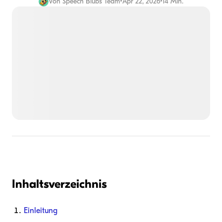
Von
Speech Blubs Team
•
Apr 22, 2026
•
14 Min.
Inhaltsverzeichnis
Einleitung