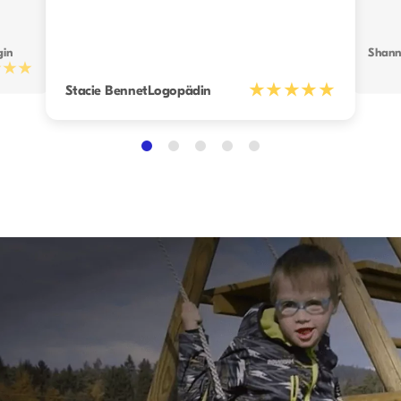
gin
Shann
★★★
★★★★★
Stacie Bennet
Logopädin