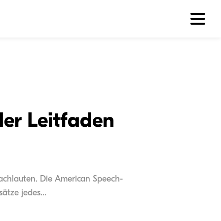
der Leitfaden
rachlauten. Die American Speech-
ätze jedes...