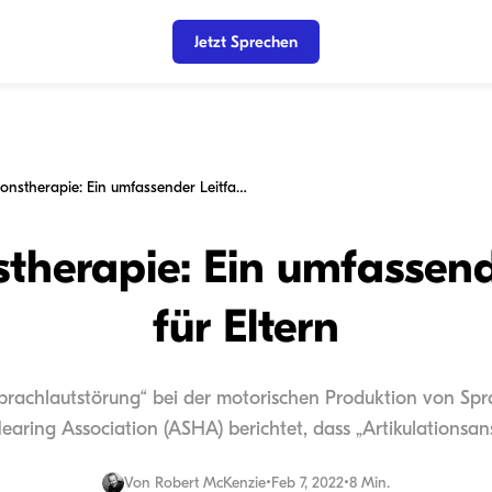
Jetzt Sprechen
Artikulationstherapie: Ein umfassender Leitfaden für Eltern
stherapie: Ein umfassen
für Eltern
Sprachlautstörung“ bei der motorischen Produktion von Sp
ring Association (ASHA) berichtet, dass „Artikulationsans
Von
Robert McKenzie
•
Feb 7, 2022
•
8 Min.