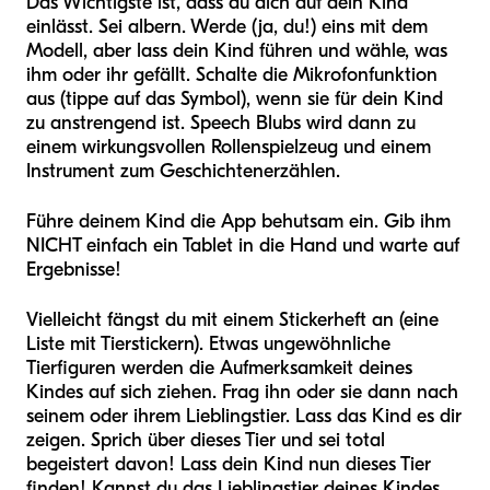
Das Wichtigste ist, dass du dich auf dein Kind
einlässt. Sei albern. Werde (ja, du!) eins mit dem
Modell, aber lass dein Kind führen und wähle, was
ihm oder ihr gefällt.
Schalte die Mikrofonfunktion
aus (tippe auf das Symbol), wenn sie für dein Kind
zu anstrengend ist. Speech Blubs wird dann zu
einem wirkungsvollen Rollenspielzeug und einem
Instrument zum Geschichtenerzählen.
Führe deinem Kind die App behutsam ein. Gib ihm
NICHT einfach ein Tablet in die Hand und warte auf
Ergebnisse!
Vielleicht fängst du mit einem Stickerheft an (eine
Liste mit Tierstickern). Etwas ungewöhnliche
Tierfiguren werden die Aufmerksamkeit deines
Kindes auf sich ziehen. Frag ihn oder sie dann nach
seinem oder ihrem Lieblingstier. Lass das Kind es dir
zeigen. Sprich über dieses Tier und sei total
begeistert davon! Lass dein Kind nun dieses Tier
finden! Kannst du das Lieblingstier deines Kindes