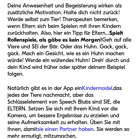
Deine Anwesenheit und Begeisterung wirken als
zusätzliche Motivation. Halte dich nicht zurück!
Werde selbst zum Tier! Therapeuten bemerken,
wenn Eltern sich beim Spielen mit ihren Kindern
zurückhalten. Also, hier ein Tipp für Eltern...
Spielt
Rollenspiele, als gäbe es kein Morgen!
Geh auf alle
Viere und SEI der Bär. Oder das Huhn. Gack, gack,
gack. Mach ein Gesicht, wie es ein Huhn machen
würde! Werde ein wütendes Huhn! Dreh' durch und
dein Kind wird früher oder später deinem Beispiel
folgen.
Natürlich gibt es in der App ein
Kindermodel,
das
jedes der Tiere nachmacht, aber das
Schlüsselelement von Speech Blubs sind SIE, die
ELTERN. Setzen Sie sich mit Ihrem Kind vor die
Kamera, um bessere Ergebnisse zu erzielen und
seine Aufmerksamkeit zu erhalten. Üben Sie mit
ihnen, damit
sie einen Partner haben
. Sie werden so
mehr ermutigt, mitzumachen.