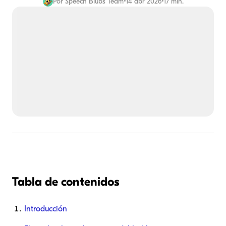
Por
Speech Blubs Team
•
14 abr 2026
•
17 min.
Tabla de contenidos
Introducción