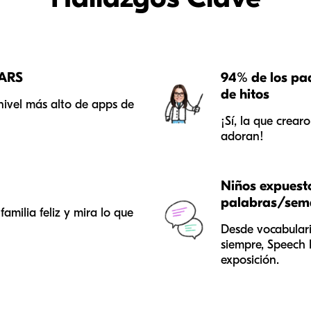
MARS
94% de los pa
de hitos
 nivel más alto de apps de
¡Sí, la que crear
adoran!
Niños expuest
palabras/se
amilia feliz y mira lo que
Desde vocabulari
siempre, Speech 
exposición.