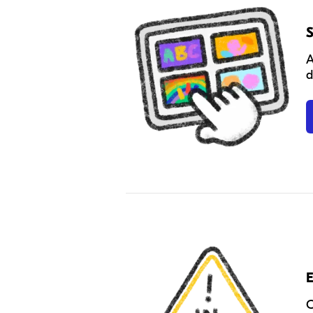
S
A
d
E
C