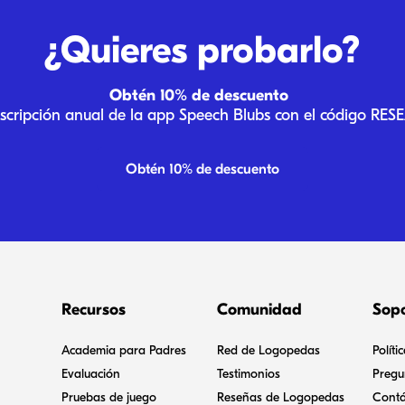
¿Quieres probarlo?
Obtén 10% de descuento
uscripción anual de la app Speech Blubs con el código RE
Obtén 10% de descuento
Recursos
Comunidad
Sop
Academia para Padres
Red de Logopedas
Políti
Evaluación
Testimonios
Pregu
Pruebas de juego
Reseñas de Logopedas
Contá