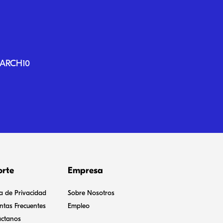
SEARCH10
orte
Empresa
ca de Privacidad
Sobre Nosotros
ntas Frecuentes
Empleo
ctanos