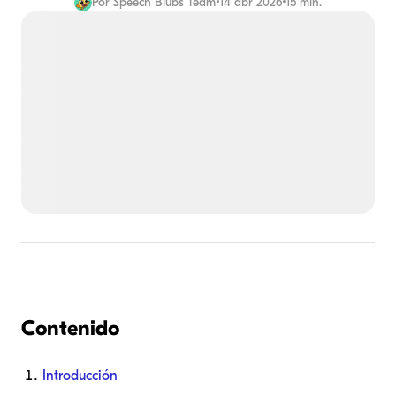
Por
Speech Blubs Team
•
14 abr 2026
•
15 min.
Contenido
Introducción