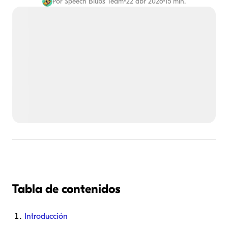
Por
Speech Blubs Team
•
22 abr 2026
•
15 min.
Tabla de contenidos
Introducción