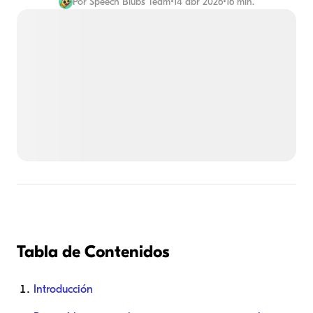
Por
Speech Blubs Team
•
14 abr 2026
•
16 min.
Tabla de Contenidos
Introducción