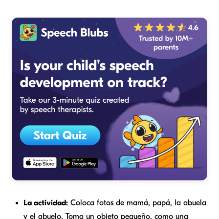
La actividad:
Coloca fotos de mamá, papá, la abuela
y el abuelo. Toma un objeto pequeño, como una