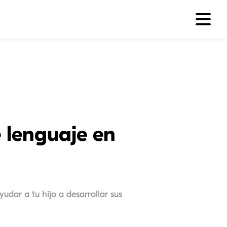
e lenguaje en
udar a tu hijo a desarrollar sus