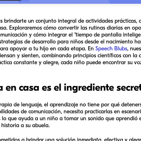
es brindarte un conjunto integral de actividades prácticas,
asa. Exploraremos cómo convertir las rutinas diarias en o
omunicación y cómo integrar el "tiempo de pantalla inteli
strategias de desarrollo para niños desde el nacimiento h
ara apoyar a tu hijo en cada etapa. En
Speech Blubs
, nue
ensan y sienten, combinando principios científicos con la 
tica constante y alegre, cada niño puede encontrar su vo
a en casa es el ingrediente secre
apia de lenguaje, el aprendizaje no tiene por qué detener
idades de comunicación, necesita practicarlas en escenarios
 lo que ayuda a un niño a tomar un sonido que aprendió en
historia a su abuela.
etidos a brindar una solución inmediata, efectiva y alegre