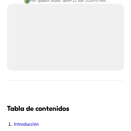
Por
Speech Blubs Team
•
22 abr 2026
•
15 min.
Tabla de contenidos
Introducción