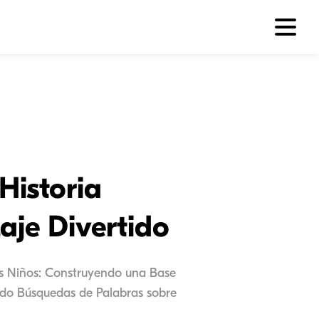
Historia
aje Divertido
os Niños: Construyendo una Base
ndo Búsquedas de Palabras sobre