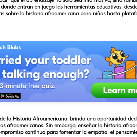
cer que el aprendizaje no solo sea informativo, sino tambié
 donde entran en juego las herramientas educativas, desd
as sobre la historia afroamericana para niños hasta plat
de la Historia Afroamericana, brinda una oportunidad dedi
 los afroamericanos. Sin embargo, enseñar la historia afro
ompromiso continuo para fomentar la empatía, el pensamie