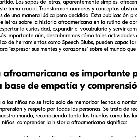
rtido. Las sopas de letras, aparentemente simples, ofrece
te tema crucial. Transforman nombres y conceptos abstra
s de una manera lúdica pero decidida. Esta publicación pro
de letras sobre la historia afroamericana en la rutina de ap
spertar la curiosidad, expandir el vocabulario y servir co
ás importante aún, descubriremos cómo tales actividades
ico de herramientas como Speech Blubs, pueden capacitar 
para "expresar sus mentes y corazones" sobre el mundo que 
ia afroamericana es importante p
 base de empatía y comprensi
 a los niños no se trata solo de memorizar fechas o nombre
prensión y respeto por todas las personas. Se trata de rec
estro mundo, reconociendo tanto los triunfos como las luch
s niños, comprender la historia afroamericana significa: