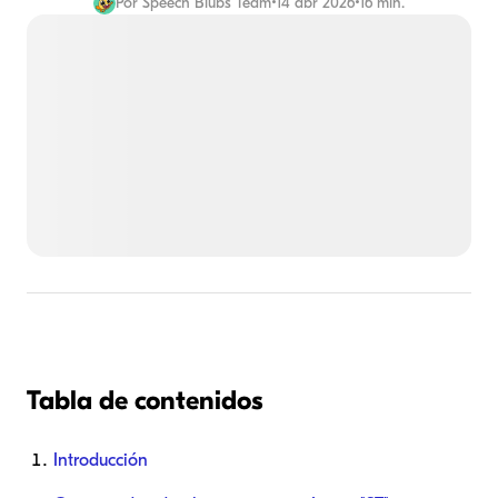
Por
Speech Blubs Team
•
14 abr 2026
•
16 min.
Tabla de contenidos
Introducción