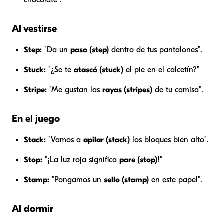
Al vestirse
Step:
"Da un
paso (step)
dentro de tus pantalones".
Stuck:
"¿Se te
atascó (stuck)
el pie en el calcetín?"
Stripe:
"Me gustan las
rayas (stripes)
de tu camisa".
En el juego
Stack:
"Vamos a
apilar (stack)
los bloques bien alto".
Stop:
"¡La luz roja significa
pare (stop)
!"
Stamp:
"Pongamos un
sello (stamp)
en este papel".
Al dormir