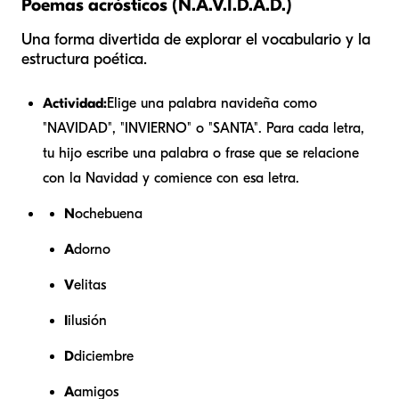
Poemas acrósticos (N.A.V.I.D.A.D.)
Una forma divertida de explorar el vocabulario y la
estructura poética.
Actividad:
Elige una palabra navideña como
"NAVIDAD", "INVIERNO" o "SANTA". Para cada letra,
tu hijo escribe una palabra o frase que se relacione
con la Navidad y comience con esa letra.
N
ochebuena
A
dorno
V
elitas
I
ilusión
D
diciembre
A
amigos