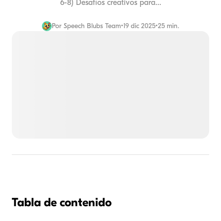
6-8) Desafíos creativos para...
Por
Speech Blubs Team
•
19 dic 2025
•
25 min.
Tabla de contenido